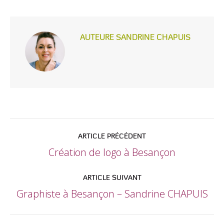
AUTEURE
SANDRINE CHAPUIS
POST
ARTICLE PRÉCÉDENT
NAVIGATION
Création de logo à Besançon
Article
précédent
ARTICLE SUIVANT
Graphiste à Besançon – Sandrine CHAPUIS
Onglet
suivant